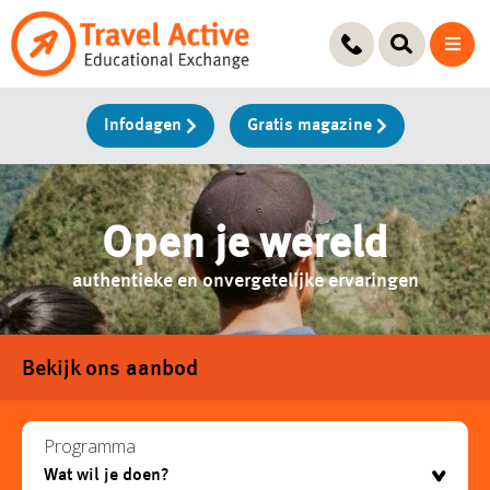
Ga
naar
de
inhoud
Infodagen
Gratis magazine
Open je wereld
authentieke en onvergetelijke ervaringen
Bekijk ons aanbod
Programma
testje