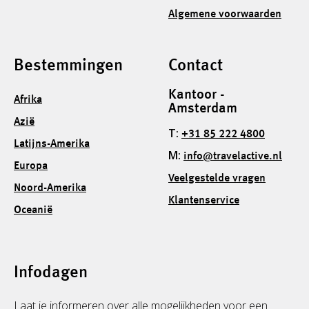
Algemene voorwaarden
Bestemmingen
Contact
Kantoor -
Afrika
Amsterdam
Azië
T:
+31 85 222 4800
Latijns-Amerika
M:
info@travelactive.nl
Europa
Veelgestelde vragen
Noord-Amerika
Klantenservice
Oceanië
Infodagen
Laat je informeren over alle mogelijkheden voor een