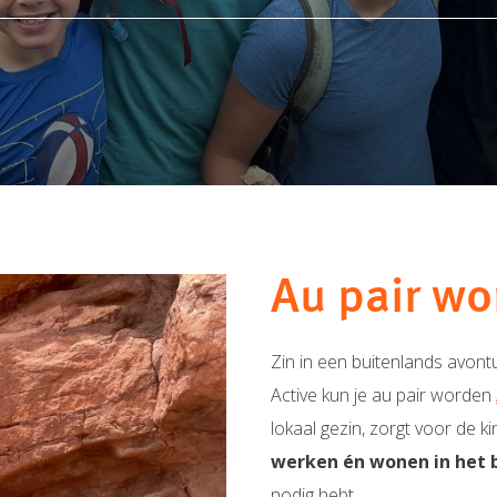
Au pair wo
Zin in een buitenlands avont
Active kun je au pair worden
lokaal gezin, zorgt voor de k
werken én wonen in het 
nodig hebt.