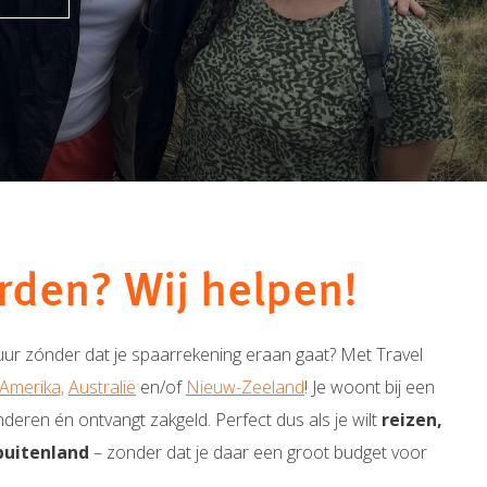
rden? Wij helpen!
uur zónder dat je spaarrekening eraan gaat?
Met Travel
Amerika,
Australië
en/of
Nieuw-Zeeland
! J
e woont bij een
inderen én ontvangt zakgeld. Perfect dus als je wilt
reizen,
buitenland
– zonder dat je daar een groot budget voor