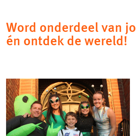
Word onderdeel van jo
én ontdek de wereld!