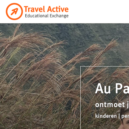
Ga
naar
de
inhoud
Au Pa
ontmoet j
kinderen | pe