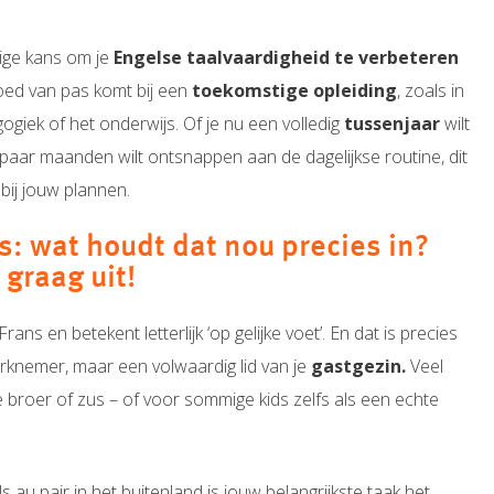
ige kans om je
Engelse taalvaardigheid te verbeteren
oed van pas komt bij een
toekomstige opleiding
, zoals in
ogiek of het onderwijs.
Of je nu een volledig
tussenjaar
wilt
ar maanden wilt ontsnappen aan de dagelijkse routine, dit
bij jouw plannen.
s: wat houdt dat nou precies in?
 graag uit!
rans en betekent letterlijk ‘op gelijke voet’. En dat is precies
erknemer, maar een volwaardig lid van je
gastgezin.
Veel
e broer of zus – of voor sommige kids zelfs als een echte
ls au pair in het buitenland is jouw belangrijkste taak het