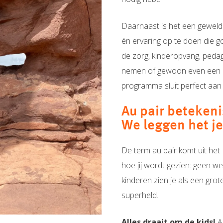
Daarnaast is het een geweld
én ervaring op te doen die g
de zorg,
kinderopvang, pedag
nemen of gewoon even een pa
programma sluit perfect aan 
Au pair betekeni
We leggen het je
De term au pair komt uit het F
hoe jij wordt gezien: geen w
kinderen zien je als een grot
superheld.
Alles draait om de kids!
A