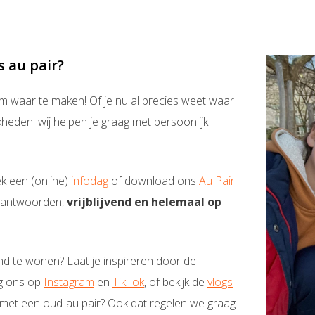
s au pair?
m waar te maken! Of je nu al precies weet waar
kheden: wij helpen je graag met persoonlijk
ek een (online)
infodag
of download ons
Au Pair
eantwoorden,
vrijblijvend en helemaal op
and te wonen? Laat je inspireren door de
lg ons op
Instagram
en
TikTok
, of bekijk de
vlogs
n met een oud-au pair? Ook dat regelen we graag