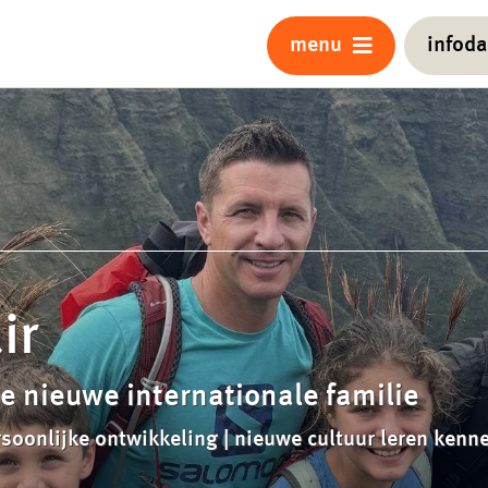
menu
infod
ir
e nieuwe internationale familie
rsoonlijke ontwikkeling | nieuwe cultuur leren kenn