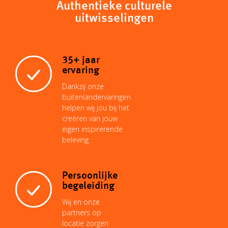
y
t
i
t
k
Authentieke culturele
e
uitwisselingen
L
s
l
e
e
b
35+ jaar
i
A
r
d
o
ervaring
Dankzij onze
n
p
e
I
buitenlandervaringen
o
helpen wij jou bij het
creëren van jouw
k
p
s
n
eigen inspirerende
k
beleving.
t
Persoonlijke
begeleiding
Wij en onze
partners op
locatie zorgen