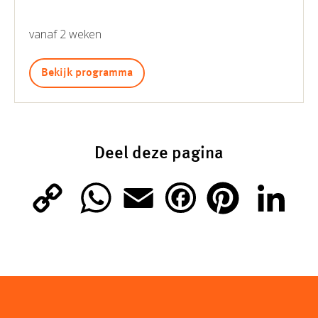
vanaf 2 weken
Bekijk programma
Deel deze pagina
C
W
E
P
L
F
o
h
m
i
i
a
p
a
a
n
n
c