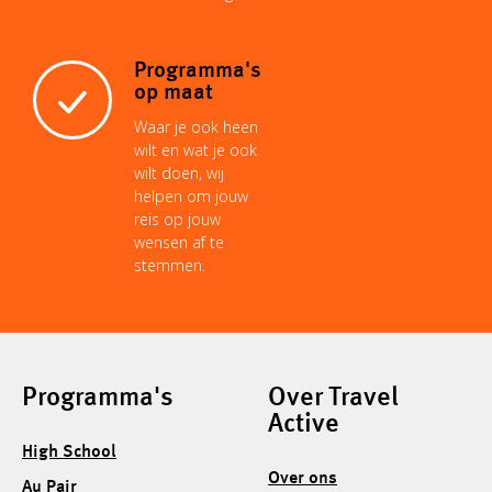
Programma's
op maat
Waar je ook heen
wilt en wat je ook
wilt doen, wij
helpen om jouw
reis op jouw
wensen af te
stemmen.
Programma's
Over Travel
Active
High School
Over ons
Au Pair