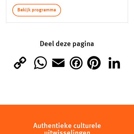
Bekijk programma
Deel deze pagina
C
W
E
P
L
F
o
h
m
i
i
a
p
a
a
n
n
c
y
t
i
t
k
e
Authentieke culturele
uitwisselingen