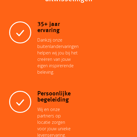
L
s
l
e
e
b
i
A
r
d
o
35+ jaar
ervaring
n
p
e
I
o
Dankzij onze
buitenlandervaringen
helpen wij jou bij het
k
p
s
n
k
creëren van jouw
eigen inspirerende
beleving.
t
Persoonlijke
begeleiding
Wij en onze
partners op
locatie zorgen
voor jouw unieke
levenservaring.