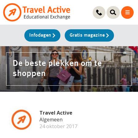
Ga
naar
de
inhoud
Infodagen
Gratis magazine
De beste plekken om te
shoppen
Travel Active
Algemeen
24 oktober 2017