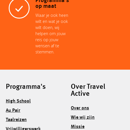
Programma's
op maat
Waar je ook heen
wilt en wat je ook
wilt doen, wij
helpen om jouw
reis op jouw
wensen af te
stemmen.
Programma's
Over Travel
Active
High School
Over ons
Au Pair
Wie wij zijn
Taalreizen
Missie
Vrijwilligerswerk