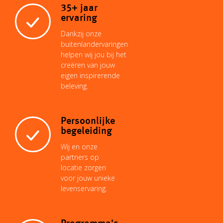
o
35+ jaar
ervaring
n
p
e
I
o
Dankzij onze
buitenlandervaringen
helpen wij jou bij het
k
p
s
n
k
creëren van jouw
eigen inspirerende
beleving.
t
Persoonlijke
begeleiding
Wij en onze
partners op
locatie zorgen
voor jouw unieke
levenservaring.