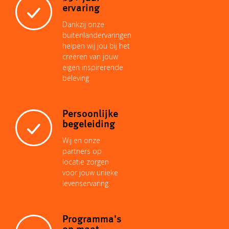
ervaring
n
p
e
I
o
Dankzij onze
buitenlandervaringen
helpen wij jou bij het
k
p
s
n
k
creëren van jouw
eigen inspirerende
beleving.
t
Persoonlijke
begeleiding
Wij en onze
partners op
locatie zorgen
voor jouw unieke
levenservaring.
Programma's