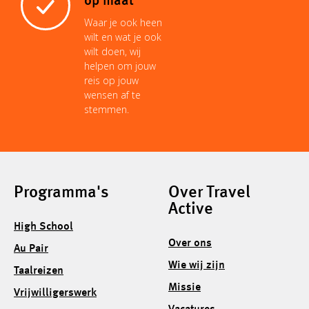
op maat
Waar je ook heen
wilt en wat je ook
wilt doen, wij
helpen om jouw
reis op jouw
wensen af te
stemmen.
Programma's
Over Travel
Active
High School
Over ons
Au Pair
Wie wij zijn
Taalreizen
Missie
Vrijwilligerswerk