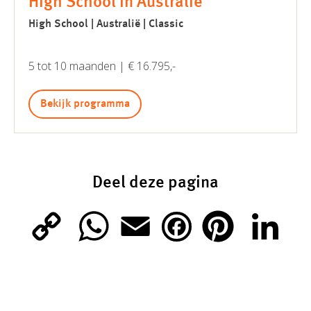
High School in Australië
High School | Australië | Classic
5 tot 10 maanden | € 16.795,-
Bekijk programma
Deel deze pagina
C
W
E
P
L
F
o
h
m
i
i
a
p
a
a
n
n