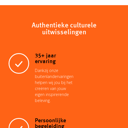
c
y
t
i
t
k
e
Authentieke culturele
uitwisselingen
L
s
l
e
e
b
i
A
r
d
o
35+ jaar
ervaring
n
p
e
I
o
Dankzij onze
buitenlandervaringen
helpen wij jou bij het
k
p
s
n
k
creëren van jouw
eigen inspirerende
beleving.
t
Persoonlijke
begeleiding