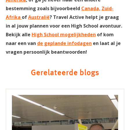
bestemming zoals bijvoorbeeld
Canada,
Zuid-
Afrika
of
Australië
? Travel Active helpt je graag
in al jouw plannen voor een High School avontuur.
Bekijk alle
High School mogelijkheden
of kom
naar een van
de geplande infodagen
en laat al je
vragen persoonlijk beantwoorden!
Gerelateerde blogs