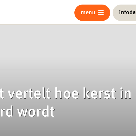
menu
infod
 vertelt hoe kerst i
rd wordt