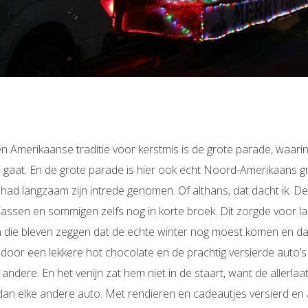
 Amerikaanse traditie voor kerstmis is de grote parade, waarin
ad gaat. En de grote parade is hier ook echt Noord-Amerikaans g
had langzaam zijn intrede genomen. Of althans, dat dacht ik. 
assen en sommigen zelfs nog in korte broek. Dit zorgde voor l
die bleven zeggen dat de echte winter nog moest komen en dat d
door een lekkere hot chocolate en de prachtig versierde auto’s
ndere. En het venijn zat hem niet in de staart, want de allerla
an elke andere auto. Met rendieren en cadeautjes versierd en 