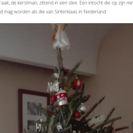
ait, de kerstman, zittend in een slee. Een intocht die op zijn mi
mag worden als die van Sinterklaas in Nederland.