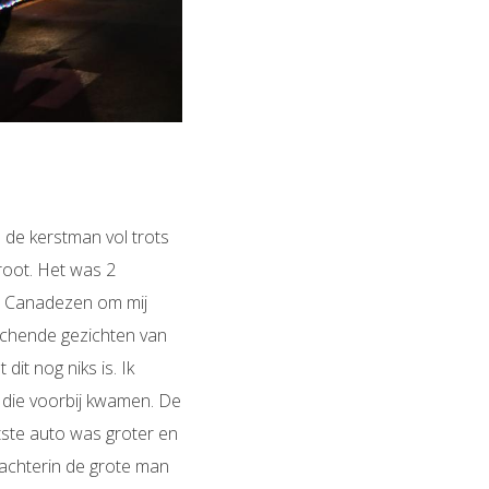
 de kerstman vol trots
root. Het was 2
De Canadezen om mij
achende gezichten van
it nog niks is. Ik
 die voorbij kwamen. De
atste auto was groter en
achterin de grote man