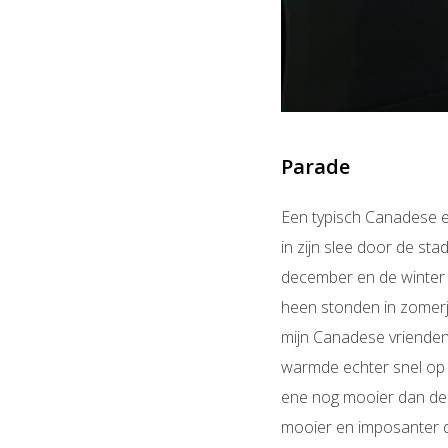
Parade
Een typisch Canadese en
in zijn slee door de st
december en de winter 
heen stonden in zomerj
mijn Canadese vrienden 
warmde echter snel op 
ene nog mooier dan de a
mooier en imposanter d