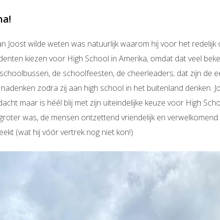
na!
van Joost wilde weten was natuurlijk waarom hij voor het redelij
denten kiezen voor High School in Amerika, omdat dat veel beke
e schoolbussen, de schoolfeesten, de cheerleaders; dat zijn de 
adenken zodra zij aan high school in het buitenland denken. Jo
cht maar is héél blij met zijn uiteindelijke keuze voor High Sch
l groter was, de mensen ontzettend vriendelijk en verwelkomend
kt (wat hij vóór vertrek nog niet kon!)