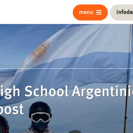
menu
infod
igh School Argentin
oost