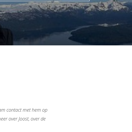
 nam contact met hem op
eer over Joost, over de