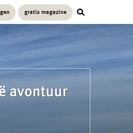
agen
gratis magazine
ië avontuur