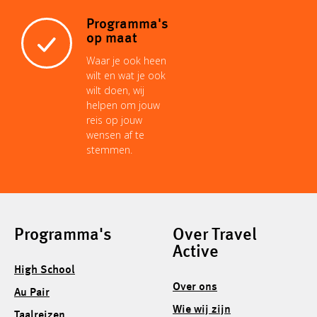
Programma's
op maat
Waar je ook heen
wilt en wat je ook
wilt doen, wij
helpen om jouw
reis op jouw
wensen af te
stemmen.
Programma's
Over Travel
Active
High School
Over ons
Au Pair
Wie wij zijn
Taalreizen