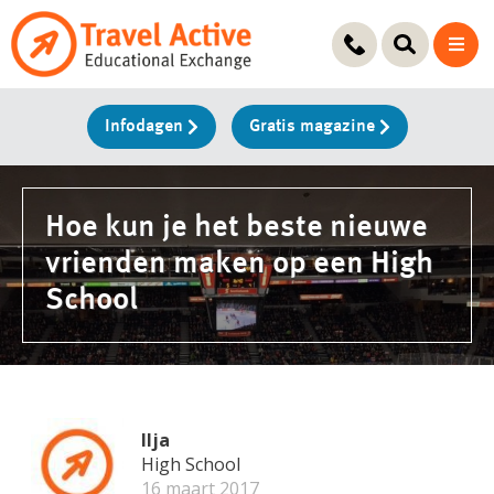
Ga
naar
de
inhoud
Infodagen
Gratis magazine
Hoe kun je het beste nieuwe
vrienden maken op een High
School
Ilja
High School
16 maart 2017