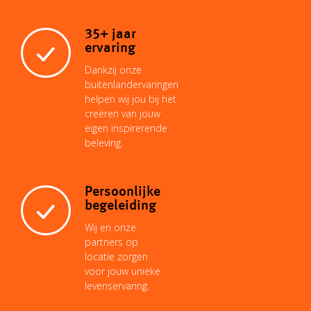
i
A
r
d
o
35+ jaar
ervaring
n
p
e
I
o
Dankzij onze
buitenlandervaringen
helpen wij jou bij het
k
p
s
n
k
creëren van jouw
eigen inspirerende
beleving.
t
Persoonlijke
begeleiding
Wij en onze
partners op
locatie zorgen
voor jouw unieke
levenservaring.