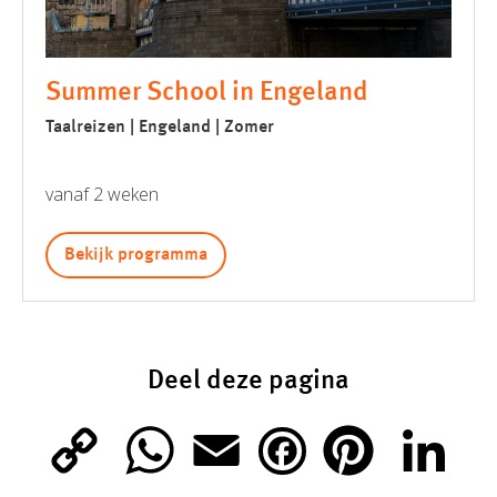
Summer School in Engeland
Taalreizen | Engeland | Zomer
vanaf 2 weken
Bekijk programma
Deel deze pagina
C
W
E
P
L
F