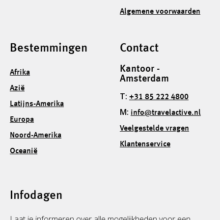
Algemene voorwaarden
Bestemmingen
Contact
Kantoor -
Afrika
Amsterdam
Azië
T:
+31 85 222 4800
Latijns-Amerika
M:
info@travelactive.nl
Europa
Veelgestelde vragen
Noord-Amerika
Klantenservice
Oceanië
Infodagen
Laat je informeren over alle mogelijkheden voor een