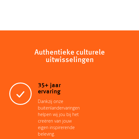
o
h
m
i
i
a
p
a
a
n
n
c
y
t
i
t
k
e
Authentieke culturele
uitwisselingen
L
s
l
e
e
b
i
A
r
d
o
35+ jaar
ervaring
n
p
e
I
o
Dankzij onze
buitenlandervaringen
helpen wij jou bij het
k
p
s
n
k
creëren van jouw
eigen inspirerende
beleving.
t