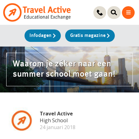
Ga
naar
de
inhoud
Infodagen
Gratis magazine
Waarom je zéker naar een
summer school moet gaan!
Travel Active
High School
24 januari 2018