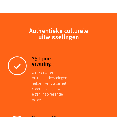
p
a
a
n
n
c
y
t
i
t
k
e
Authentieke culturele
uitwisselingen
L
s
l
e
e
b
i
A
r
d
o
35+ jaar
ervaring
n
p
e
I
o
Dankzij onze
buitenlandervaringen
helpen wij jou bij het
k
p
s
n
k
creëren van jouw
eigen inspirerende
beleving.
t