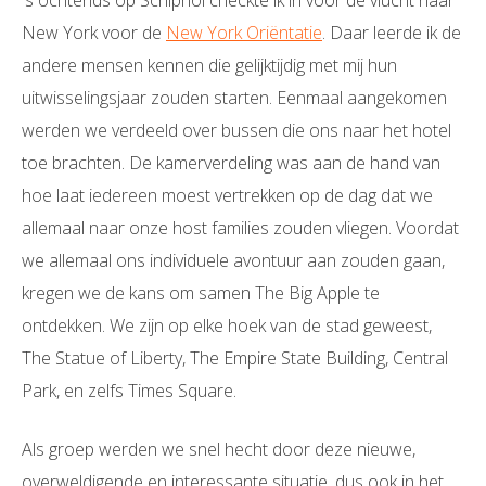
's ochtends op Schiphol checkte ik in voor de vlucht naar
New York voor de
New York Oriëntatie
. Daar leerde ik de
andere mensen kennen die gelijktijdig met mij hun
uitwisselingsjaar zouden starten. Eenmaal aangekomen
werden we verdeeld over bussen die ons naar het hotel
toe brachten. De kamerverdeling was aan de hand van
hoe laat iedereen moest vertrekken op de dag dat we
allemaal naar onze host families zouden vliegen. Voordat
we allemaal ons individuele avontuur aan zouden gaan,
kregen we de kans om samen The Big Apple te
ontdekken. We zijn op elke hoek van de stad geweest,
The Statue of Liberty, The Empire State Building, Central
Park, en zelfs Times Square.
Als groep werden we snel hecht door deze nieuwe,
overweldigende en interessante situatie, dus ook in het