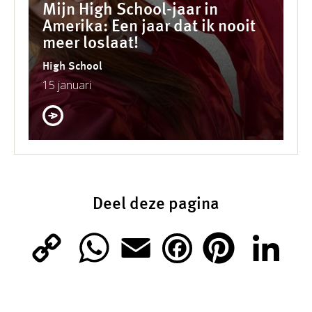
Mijn High School-jaar in
Amerika: Een jaar dat ik nooit
meer loslaat!
High School
15 januari
Deel deze pagina
C
W
E
P
L
F
o
h
m
i
i
a