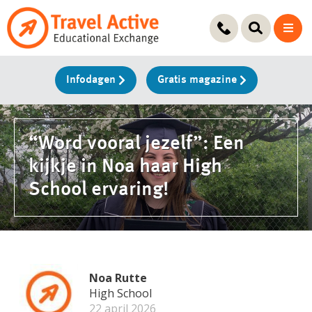
Ga
naar
de
inhoud
Infodagen
Gratis magazine
“Word vooral jezelf”: Een
kijkje in Noa haar High
School ervaring!
Noa Rutte
High School
22 april 2026