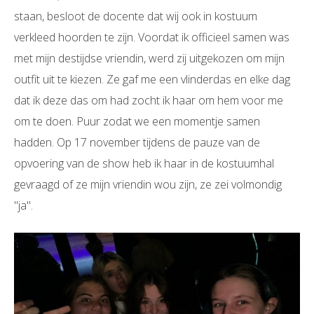
staan, besloot de docente dat wij ook in kostuum
verkleed hoorden te zijn. Voordat ik officieel samen was
met mijn destijdse vriendin, werd zij uitgekozen om mijn
outfit uit te kiezen. Ze gaf me een vlinderdas en elke dag
dat ik deze das om had zocht ik haar om hem voor me
om te doen. Puur zodat we een momentje samen
hadden. Op 17 november tijdens de pauze van de
opvoering van de show heb ik haar in de kostuumhal
gevraagd of ze mijn vriendin wou zijn, ze zei volmondig
"ja".