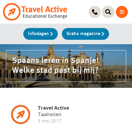
Ga
naar
de
inhoud
Infodagen
Gratis magazine
Spaans leren in Spanje!
Welke stad past bij mij?
Travel Active
Taalreizen
9 mei 2017