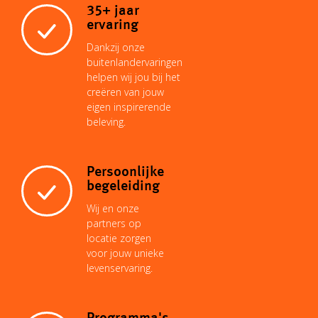
o
35+ jaar
ervaring
n
p
e
I
o
Dankzij onze
buitenlandervaringen
helpen wij jou bij het
k
p
s
n
k
creëren van jouw
eigen inspirerende
beleving.
t
Persoonlijke
begeleiding
Wij en onze
partners op
locatie zorgen
voor jouw unieke
levenservaring.