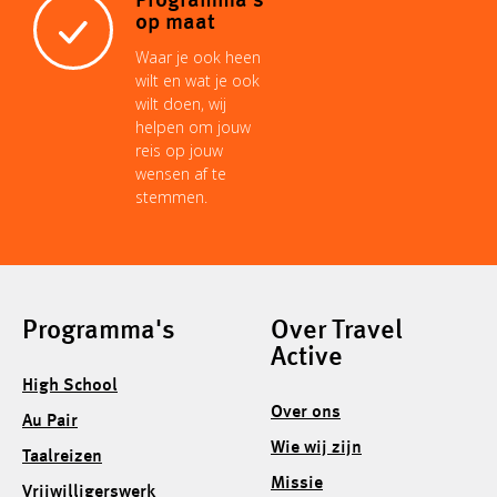
Programma's
op maat
Waar je ook heen
wilt en wat je ook
wilt doen, wij
helpen om jouw
reis op jouw
wensen af te
stemmen.
Programma's
Over Travel
Active
High School
Over ons
Au Pair
Wie wij zijn
Taalreizen
Missie
Vrijwilligerswerk