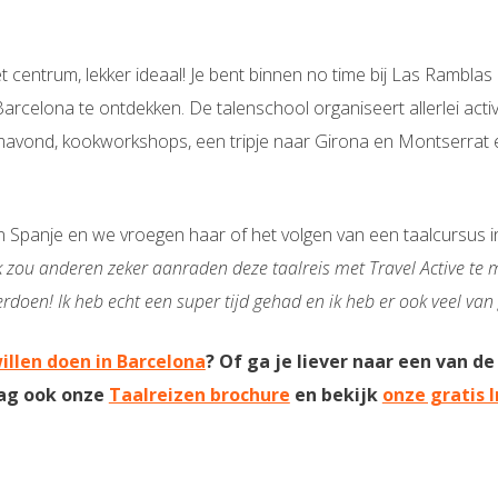
et centrum, lekker ideaal! Je bent binnen no time bij Las Rambla
arcelona te ontdekken. De talenschool organiseert allerlei activ
lmavond, kookworkshops, een tripje naar Girona en Montserrat 
in Spanje en we vroegen haar of het volgen van een taalcursus 
k zou anderen zeker aanraden deze taalreis met Travel Active te ma
erdoen! Ik heb echt een super tijd gehad en ik heb er ook veel van 
willen doen in Barcelona
? Of ga je liever naar een van d
aag ook onze
Taalreizen brochure
en bekijk
onze gratis 