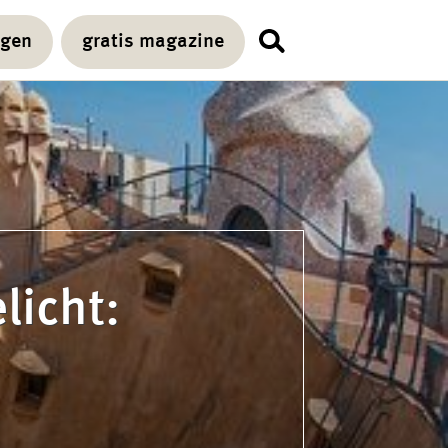
agen
gratis magazine
licht: