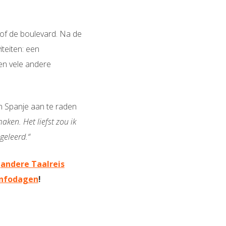
s of de boulevard. Na de
iteiten: een
en vele andere
in Spanje aan te raden
ken. Het liefst zou ik
geleerd.“
e
andere Taalreis
Infodagen
!