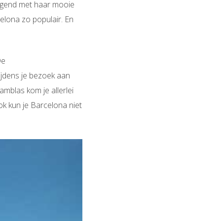
digend met haar mooie
celona zo populair. En
De
ijdens je bezoek aan
mblas kom je allerlei
k kun je Barcelona niet