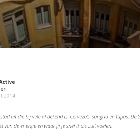
Active
zen
t 2014
tad uit die bij vele al bekend is. Cerveza’s, sangria en tapas. De
t van de energie en waar jij je snel thuis zult voelen.