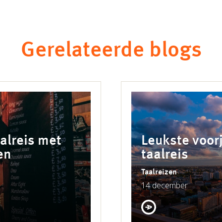
Gerelateerde blogs
alreis met
Leukste voo
en
taalreis
Taalreizen
14 december