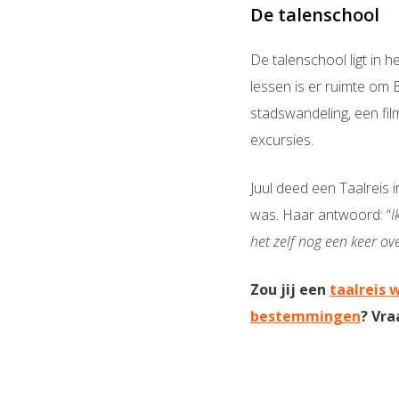
De talenschool
De talenschool ligt in h
lessen is er ruimte om B
stadswandeling, een fi
excursies.
Juul deed een Taalreis 
was. Haar antwoord: “
I
het zelf nog een keer ov
Zou jij een
taalreis 
bestemmingen
? Vr