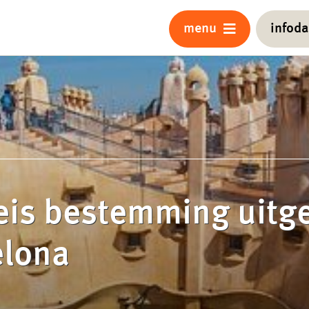
menu
infod
eis bestemming uitge
elona