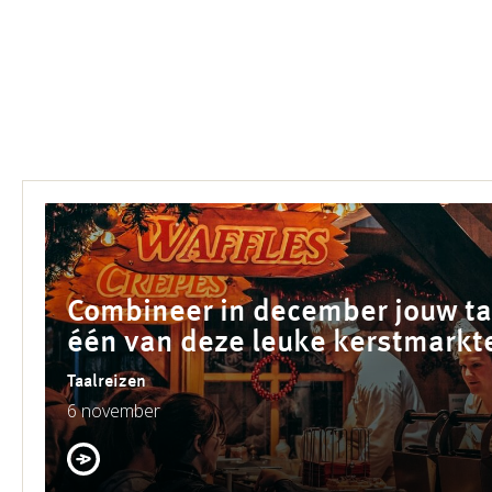
Combineer in december jouw ta
één van deze leuke kerstmarkt
Taalreizen
6 november