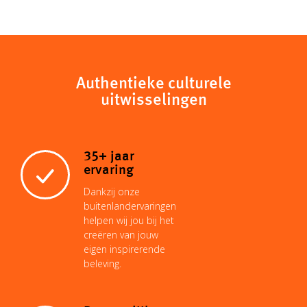
p
a
a
n
n
c
y
t
i
t
k
e
Authentieke culturele
uitwisselingen
L
s
l
e
e
b
i
A
r
d
o
35+ jaar
ervaring
n
p
e
I
o
Dankzij onze
buitenlandervaringen
helpen wij jou bij het
k
p
s
n
k
creëren van jouw
eigen inspirerende
beleving.
t