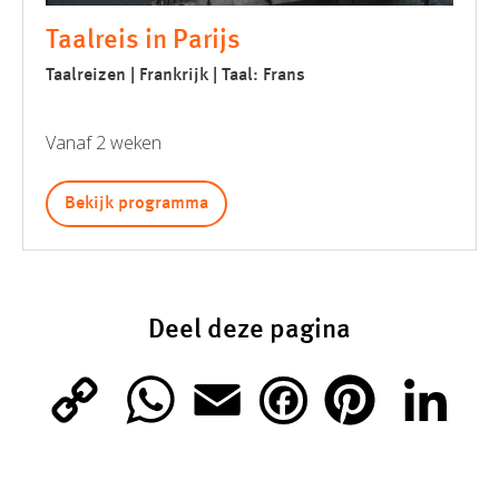
Taalreis in Parijs
Taalreizen | Frankrijk | Taal: Frans
Vanaf 2 weken
Bekijk programma
Deel deze pagina
C
W
E
P
L
F
o
h
m
i
i
a