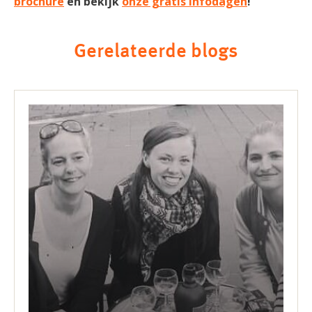
brochure
en bekijk
onze gratis Infodagen
!
Gerelateerde blogs