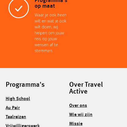
Programma's
op maat
Waar je ook heen
wilt en wat je ook
wilt doen, wij
helpen om jouw
reis op jouw
wensen af te
stemmen.
Programma's
Over Travel
Active
High School
Over ons
Au Pair
Wie wij zijn
Taalreizen
Missie
Vrijwilligerswerk