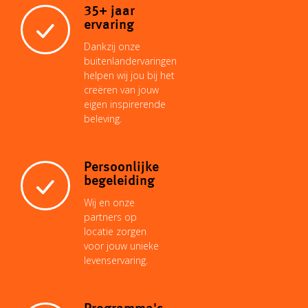
o
35+ jaar
ervaring
n
p
e
I
o
Dankzij onze
buitenlandervaringen
helpen wij jou bij het
k
p
s
n
k
creëren van jouw
eigen inspirerende
beleving.
t
Persoonlijke
begeleiding
Wij en onze
partners op
locatie zorgen
voor jouw unieke
levenservaring.