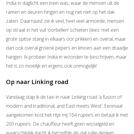
India in daglicht een trein was, waar de mensen uit de
ramen en deuren hingen en nog net niet op het dak
zaten. Daarnaast zie ik veel, heel veel armoede, mensen
op straat in het vuil ‘oorbellen’ schieten (lees: met een
grote spitse stang in elkaars oor prikken) en overal, maar
dan ook overal groene pepers en limoen aan een draadje
hangen. Ik probeer India in woorden te beschrijven, maar
het is zo moeilijk en ergens ook onmogelijk!
Op naar Linking road
Vandaag stap ik de taxi in naar Linking road ‘a fusion of
modern and traditional, and East meets West’. Eenmaal
aangekomen kost het ritje mij 164 rupee’s en betaal ik met
200 rupee’s. De chauffeur heeft geen wisselgeld en
waarschijnlijk dacht ik hetzelfde als dat jullie denken