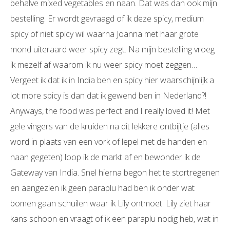
behalve mixed vegetables en naan. Dat was dan ook mijn
bestelling. Er wordt gevraagd of ik deze spicy, medium
spicy of niet spicy wil waarna Joanna met haar grote
mond uiteraard weer spicy zegt. Na mijn bestelling vroeg
ik mezelf af waarom ik nu weer spicy moet zeggen…
Vergeet ik dat ik in India ben en spicy hier waarschijnlijk a
lot more spicy is dan dat ik gewend ben in Nederland?!
Anyways, the food was perfect and I really loved it! Met
gele vingers van de kruiden na dit lekkere ontbijtje (alles
word in plaats van een vork of lepel met de handen en
naan gegeten) loop ik de markt af en bewonder ik de
Gateway van India. Snel hierna begon het te stortregenen
en aangezien ik geen paraplu had ben ik onder wat
bomen gaan schuilen waar ik Lily ontmoet. Lily ziet haar
kans schoon en vraagt of ik een paraplu nodig heb, wat in