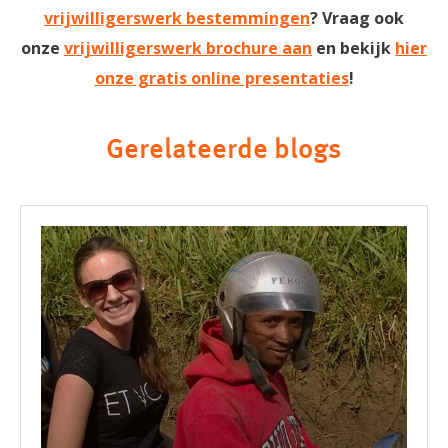
vrijwilligerswerk bestemmingen
? Vraag ook
onze
vrijwilligerswerk brochure aan
en
bekijk
hier
onze gratis online presentaties
!
Gerelateerde blogs