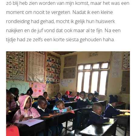
zó blij heb zien worden van mijn komst, maar het was een
moment om nooit te vergeten. Nadat ik een kleine
rondleiding had gehad, mocht ik gelijk hun huiswerk
nakijken en de juf vond dat ook maar al te fijn. Na een
tijdje had ze zelfs een korte siësta gehouden haha.