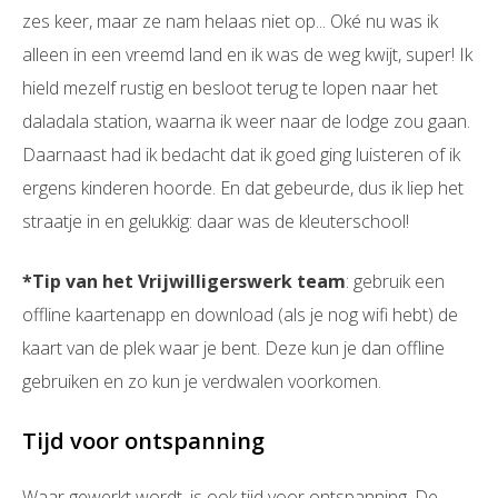
zes keer, maar ze nam helaas niet op... Oké nu was ik
alleen in een vreemd land en ik was de weg kwijt, super! Ik
hield mezelf rustig en besloot terug te lopen naar het
daladala station, waarna ik weer naar de lodge zou gaan.
Daarnaast had ik bedacht dat ik goed ging luisteren of ik
ergens kinderen hoorde. En dat gebeurde, dus ik liep het
straatje in en gelukkig: daar was de kleuterschool!
*Tip van het Vrijwilligerswerk team
: gebruik een
offline kaarten
app en download (als je nog wifi hebt) de
kaart van de plek waar je bent. Deze ku
n je dan offline
gebruiken en zo kun je verdwalen voorkomen.
Tijd voor ontspanning
Waar gewerkt wordt, is ook tijd voor ontspanning. De