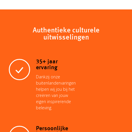
p
a
a
n
n
c
y
t
i
t
k
e
Authentieke culturele
uitwisselingen
L
s
l
e
e
b
i
A
r
d
o
35+ jaar
ervaring
n
p
e
I
o
Dankzij onze
buitenlandervaringen
helpen wij jou bij het
k
p
s
n
k
creëren van jouw
eigen inspirerende
beleving.
t
Persoonlijke