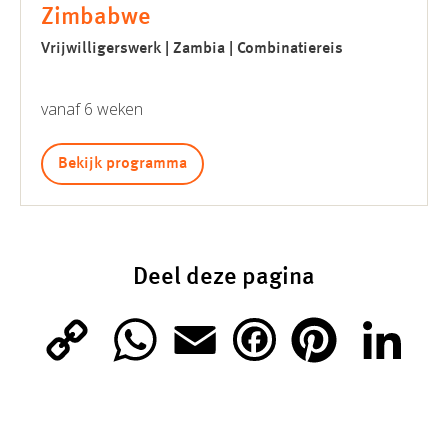
Zimbabwe
Vrijwilligerswerk | Zambia | Combinatiereis
vanaf 6 weken
Bekijk programma
Deel deze pagina
C
W
E
P
L
F
o
h
m
i
i
a