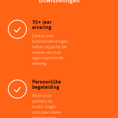
uitwisselingen
L
s
l
e
e
b
35+ jaar
i
A
r
d
o
ervaring
Dankzij onze
n
p
e
I
buitenlandervaringen
o
helpen wij jou bij het
creëren van jouw
k
p
s
n
eigen inspirerende
k
beleving.
t
Persoonlijke
begeleiding
Wij en onze
partners op
locatie zorgen
voor jouw unieke
levenservaring.