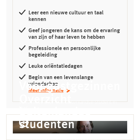
Leer een nieuwe cultuur en taal
kennen
Geef jongeren de kans om de ervaring
van zijn of haar leven te hebben
Professionele en persoonlijke
begeleiding
Leuke oriëntatiedagen
Begin van een levenslange
Voor gastgezinnen
vriendschap
Meer informatie
Overzicht
Lees meer over een buitenlandse student in
huis
buitenlandse
studenten