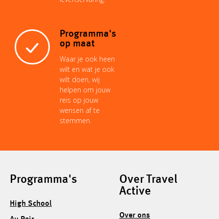
Programma's
op maat
Waar je ook heen
wilt en wat je ook
wilt doen, wij
helpen om jouw
reis op jouw
wensen af te
stemmen.
Programma's
Over Travel
Active
High School
Over ons