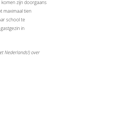
d komen zijn doorgaans
ot maximaal tien
ar school te
gastgezin in
et Nederlands!) over