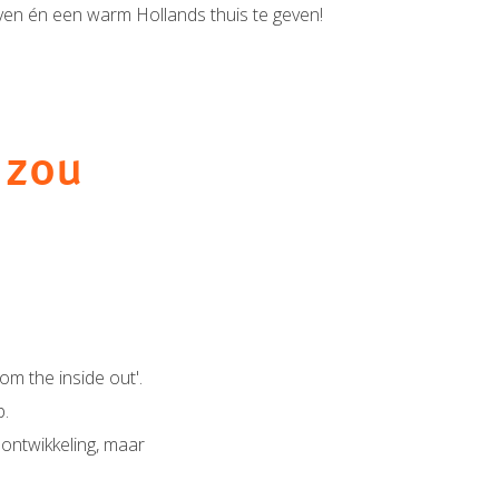
even én een warm Hollands thuis te geven!
 zou
om the inside out'.
p.
 ontwikkeling, maar