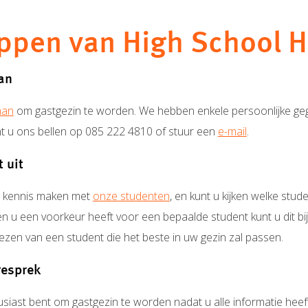
ppen van High School H
aan
aan
om gastgezin te worden. We hebben enkele persoonlijke ge
t u ons bellen op 085 222 4810 of stuur een
e-mail
.
t uit
u kennis maken met
onze studenten
, en kunt u kijken welke stud
n u een voorkeur heeft voor een bepaalde student kunt u dit bi
kiezen van een student die het beste in uw gezin zal passen.
esprek
siast bent om gastgezin te worden nadat u alle informatie hee