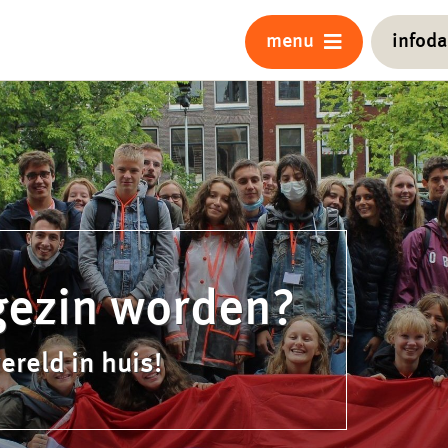
menu
infod
gezin worden?
ereld in huis!