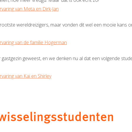
len, hoe meer vreugd. Maar dat is ook echt zo!”
rvaring van Meta en Dirk-Jan
e grootste wereldreizigers, maar vonden dit wel een mooie kans 
rvaring van de familie Hogerman
r gastgezin geweest, en we denken nu al dat een volgende studen
varing van Kai en Shirley
wisselingsstudenten