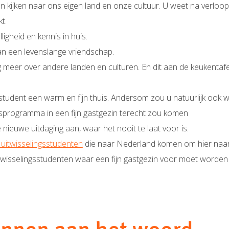
 kijken naar ons eigen land en onze cultuur. U weet na verloop 
t.
lligheid en kennis in huis.
an een levenslange vriendschap.
g meer over andere landen en culturen. En dit aan de keukentafel
sstudent een warm en fijn thuis. Andersom zou u natuurlijk ook wi
ngsprogramma in een fijn gastgezin terecht zou komen
ieuwe uitdaging aan, waar het nooit te laat voor is​.
 uitwisselingsstudenten
die naar Nederland komen om hier naar
uitwisselingsstudenten waar een fijn gastgezin voor moet worde