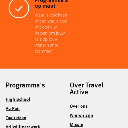
Programma's
op maat
Waar je ook heen
wilt en wat je ook
wilt doen, wij
helpen om jouw
reis op jouw
wensen af te
stemmen.
Programma's
Over Travel
Active
High School
Over ons
Au Pair
Wie wij zijn
Taalreizen
Missie
Vrijwilligerswerk