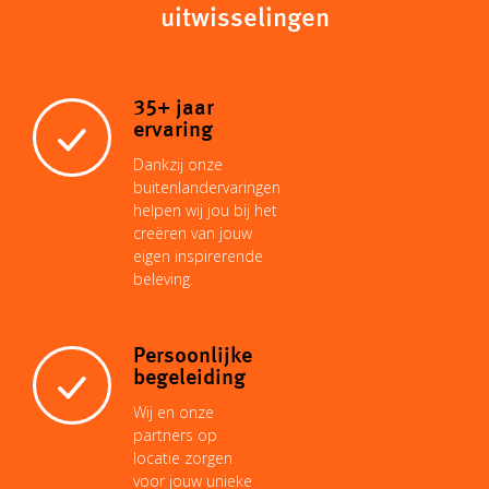
e
uitwisselingen
L
s
l
e
e
b
35+ jaar
i
A
r
d
o
ervaring
Dankzij onze
n
p
e
I
buitenlandervaringen
o
helpen wij jou bij het
creëren van jouw
k
p
s
n
eigen inspirerende
k
beleving.
t
Persoonlijke
begeleiding
Wij en onze
partners op
locatie zorgen
voor jouw unieke