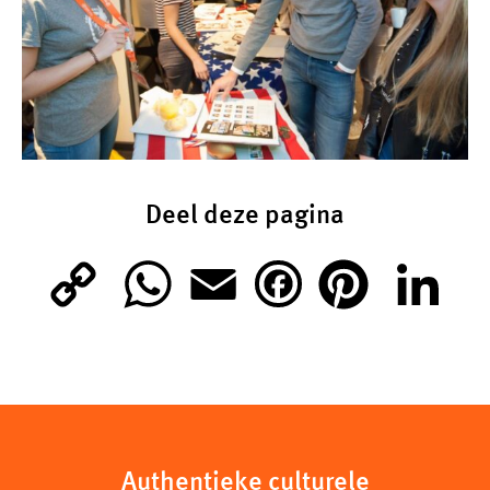
Deel deze pagina
C
W
E
P
L
F
o
h
m
i
i
a
p
a
a
n
n
c
y
t
i
t
k
Authentieke culturele