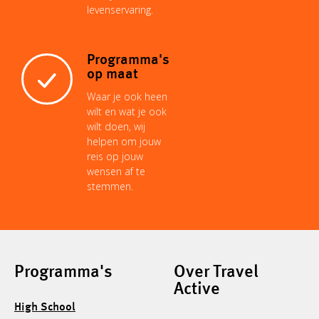
levenservaring.
Programma's
op maat
Waar je ook heen
wilt en wat je ook
wilt doen, wij
helpen om jouw
reis op jouw
wensen af te
stemmen.
Programma's
Over Travel
Active
High School