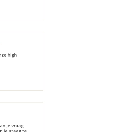
k
nze high
dan je vraag
n je graag te