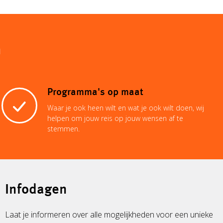
n
Programma's op maat
Waar je ook heen wilt en wat je ook wilt doen, wij
helpen om jouw reis op jouw wensen af te
stemmen.
Infodagen
Laat je informeren over alle mogelijkheden voor een unieke