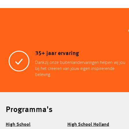
35+ jaar ervaring
Dankzij onze buitenlandervaringen helpen wij jou
bij het creëren van jouw eigen inspirerende
beleving.
Programma's
High School
High School Holland