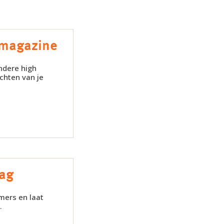
 magazine
ndere high
chten van je
dag
mers en laat
.