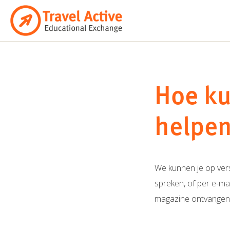
Ga
naar
de
inhoud
Hoe ku
helpe
We kunnen je op vers
spreken, of per e-ma
magazine ontvangen. W