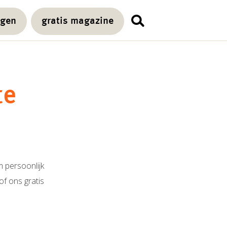
agen
gratis magazine
te
 persoonlijk
of ons gratis