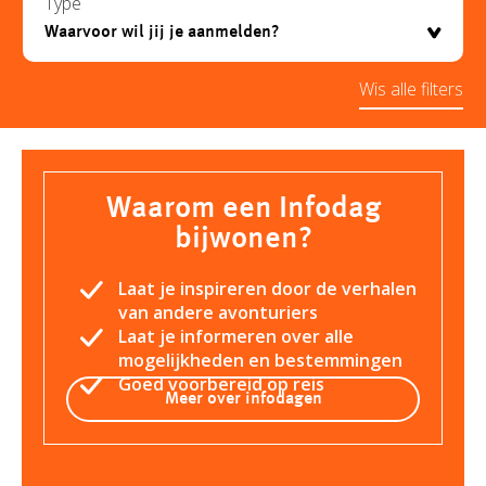
Type
Wis alle filters
Waarom een Infodag
bijwonen?
Laat je inspireren door de verhalen
van andere avonturiers
Laat je informeren over alle
mogelijkheden en bestemmingen
Goed voorbereid op reis
Meer over infodagen