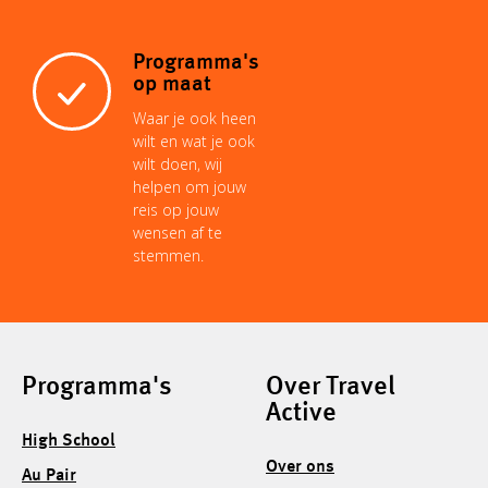
Programma's
op maat
Waar je ook heen
wilt en wat je ook
wilt doen, wij
helpen om jouw
reis op jouw
wensen af te
stemmen.
Programma's
Over Travel
Active
High School
Over ons
Au Pair