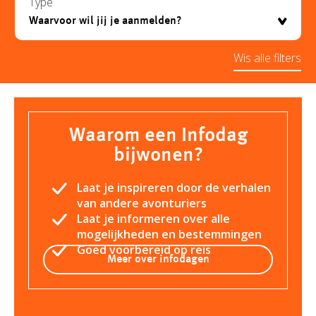
Type
Wis alle filters
Waarom een Infodag
bijwonen?
Laat je inspireren door de verhalen
van andere avonturiers
Laat je informeren over alle
mogelijkheden en bestemmingen
Goed voorbereid op reis
Meer over infodagen