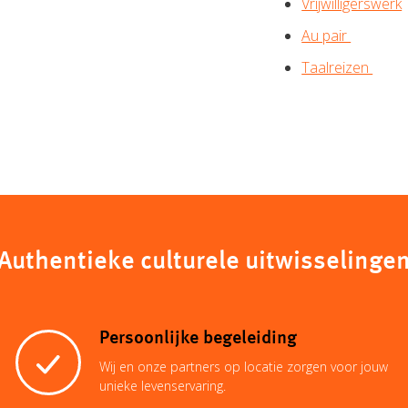
Vrijwilligerswerk
Au pair
Taalreizen
Authentieke culturele uitwisselinge
Persoonlijke begeleiding
Wij en onze partners op locatie zorgen voor jouw
unieke levenservaring.