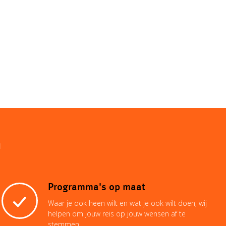
n
Programma's op maat
Waar je ook heen wilt en wat je ook wilt doen, wij
helpen om jouw reis op jouw wensen af te
stemmen.