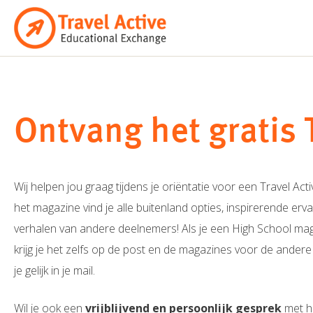
Ga
naar
de
inhoud
Ontvang het gratis 
Wij helpen jou graag tijdens je oriëntatie voor een Travel Ac
het magazine vind je alle buitenland opties, inspirerende erv
verhalen van andere deelnemers! Als je een High School ma
krijg je het zelfs op de post en de magazines voor de andere
je gelijk in je mail.
Wil je ook een
vrijblijvend en persoonlijk gesprek
met he