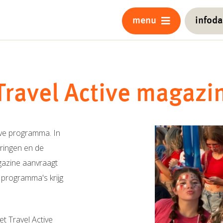
menu
infod
Travel Active magazi
tive programma. In
aringen en de
gazine aanvraagt
 programma's krijg
t Travel Active