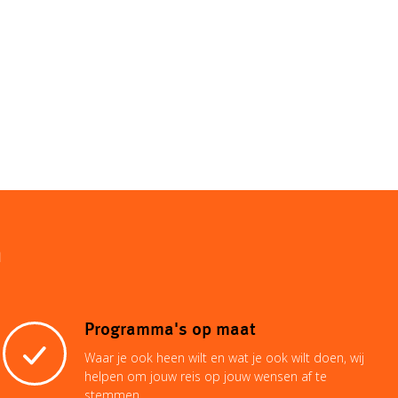
n
Programma's op maat
Waar je ook heen wilt en wat je ook wilt doen, wij
helpen om jouw reis op jouw wensen af te
stemmen.