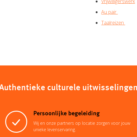
Vrijwilligerswerk
Au pair
Taalreizen
Authentieke culturele uitwisselinge
Persoonlijke begeleiding
Wij en onze partners op locatie zorgen voor jouw
unieke levenservaring.