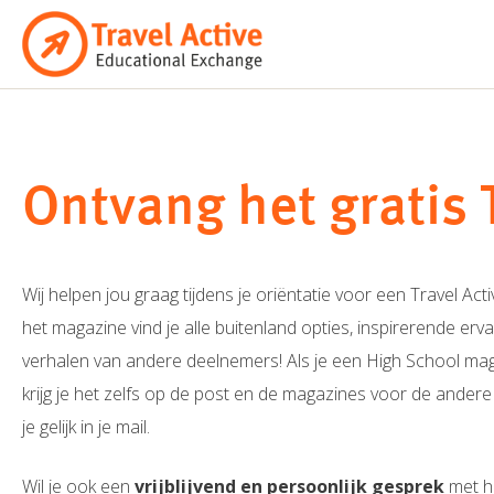
Ga
naar
de
inhoud
Ontvang het gratis 
Wij helpen jou graag tijdens je oriëntatie voor een Travel Ac
het magazine vind je alle buitenland opties, inspirerende erv
verhalen van andere deelnemers! Als je een High School ma
krijg je het zelfs op de post en de magazines voor de andere
je gelijk in je mail.
Wil je ook een
vrijblijvend en persoonlijk gesprek
met he