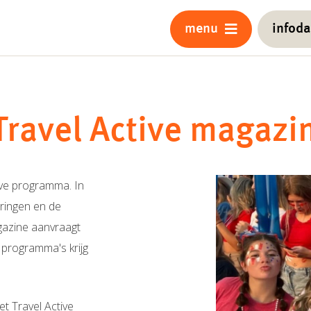
menu
infod
Travel Active magazi
tive programma. In
aringen en de
gazine aanvraagt
 programma's krijg
t Travel Active