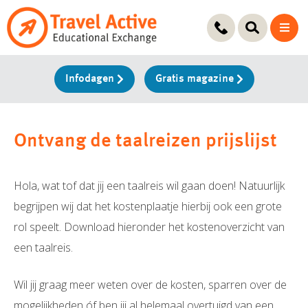
Ga
naar
de
inhoud
Infodagen
Gratis magazine
Ontvang de taalreizen prijslijst
Hola, wat tof dat jij een taalreis wil gaan doen! Natuurlijk
begrijpen wij dat het kostenplaatje hierbij ook een grote
rol speelt. Download hieronder het kostenoverzicht van
een taalreis.
Wil jij graag meer weten over de kosten, sparren over de
mogelijkheden óf ben jij al helemaal overtuigd van een