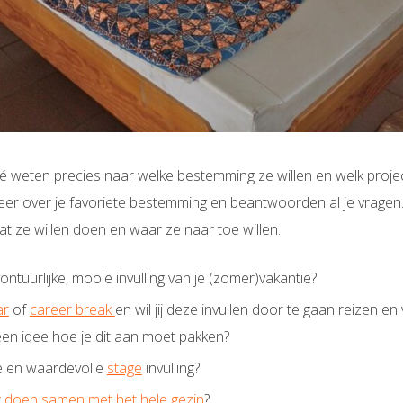
é weten precies naar welke bestemming ze willen en welk projec
meer over je favoriete bestemming en beantwoorden al je vrage
t ze willen doen en waar ze naar toe willen.
ntuurlijke, mooie invulling van je (zomer)vakantie?
ar
of
career break
en wil jij deze invullen door te gaan reizen en 
en idee hoe je dit aan moet pakken?
me en waardevolle
stage
invulling?
rk doen samen met het hele gezin
?