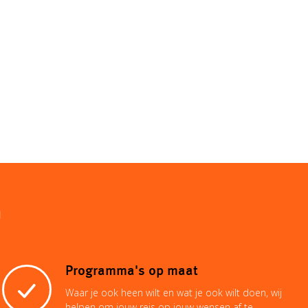
n
Programma's op maat
Waar je ook heen wilt en wat je ook wilt doen, wij
helpen om jouw reis op jouw wensen af te