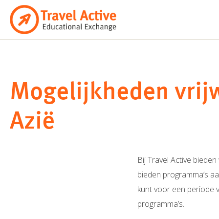
Ga
naar
de
inhoud
Mogelijkheden vrijw
Azië
Bij Travel Active biede
bieden programma’s aan i
kunt voor een periode 
programma’s.