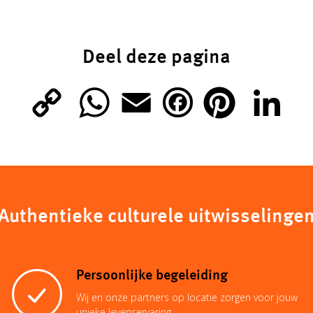
Deel deze pagina
C
W
E
P
L
F
o
h
m
i
i
a
p
a
a
n
n
c
Authentieke culturele uitwisselinge
y
t
i
t
k
e
L
s
l
e
e
b
Persoonlijke begeleiding
Wij en onze partners op locatie zorgen voor jouw
i
A
r
d
unieke levenservaring.