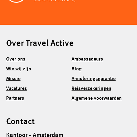
o
n
p
e
I
o
k
p
s
n
k
Over Travel Active
t
Over ons
Ambassadeurs
Wie wij zijn
Blog
Missie
Annuleringsgarantie
Vacatures
Reisverzekeringen
Partners
Algemene voorwaarden
Contact
Kantoor - Amsterdam