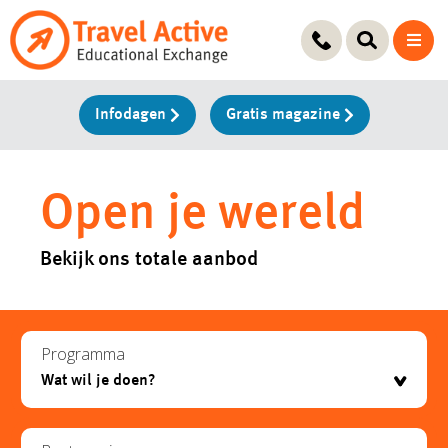
Ga
naar
de
inhoud
Infodagen
Gratis magazine
Open je wereld
Bekijk ons totale aanbod
Programma
testje