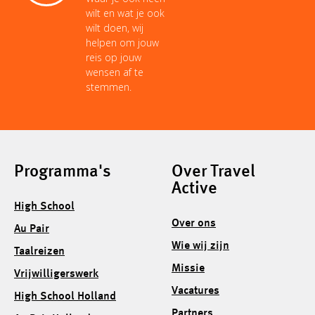
wilt en wat je ook
wilt doen, wij
helpen om jouw
reis op jouw
wensen af te
stemmen.
Programma's
Over Travel
Active
High School
Over ons
Au Pair
Wie wij zijn
Taalreizen
Missie
Vrijwilligerswerk
Vacatures
High School Holland
Partners