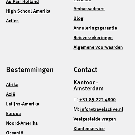
Au Pair Holland
Ambassadeurs
High School Amerika
Blog
Acties
Annuleringsgarantie
Reisverzekeringen
Algemene voorwaarden
Bestemmingen
Contact
Kantoor -
Afrika
Amsterdam
Azië
T:
+31 85 222 4800
Latijns-Amerika
M:
info@travelactive.nl
Europa
Veelgestelde vragen
Noord-Amerika
Klantenservice
Oceanië