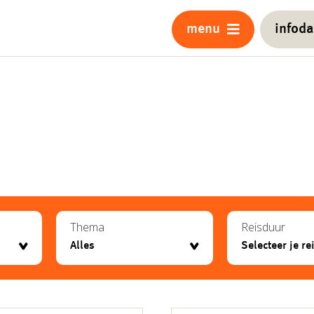
menu
infod
Thema
Reisduur