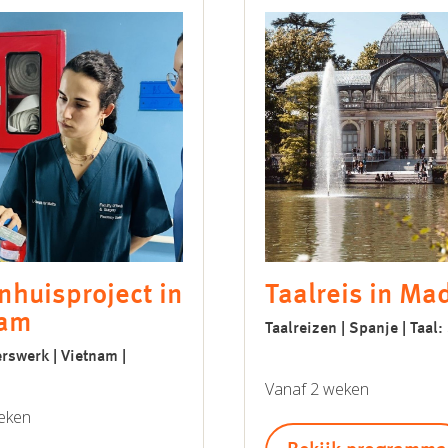
nhuisproject in
Taalreis in Ma
nam
Taalreizen | Spanje | Taal
erswerk | Vietnam |
Vanaf 2 weken
eken