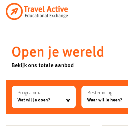
Ga
naar
de
inhoud
Open je wereld
Bekijk ons totale aanbod
Programma
Bestemming
testje