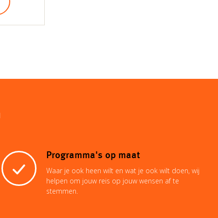
n
Programma's op maat
Waar je ook heen wilt en wat je ook wilt doen, wij
helpen om jouw reis op jouw wensen af te
stemmen.