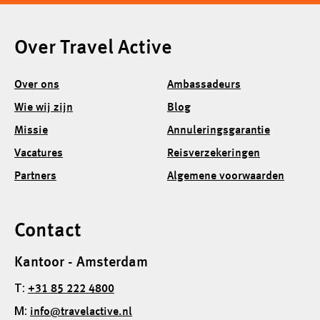
Over Travel Active
Over ons
Ambassadeurs
Wie wij zijn
Blog
Missie
Annuleringsgarantie
Vacatures
Reisverzekeringen
Partners
Algemene voorwaarden
Contact
Kantoor - Amsterdam
T:
+31 85 222 4800
M:
info@travelactive.nl