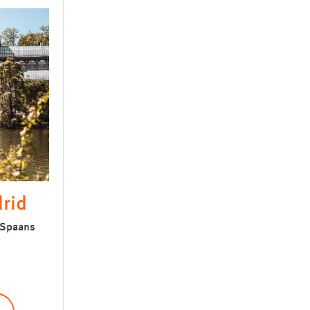
drid
: Spaans