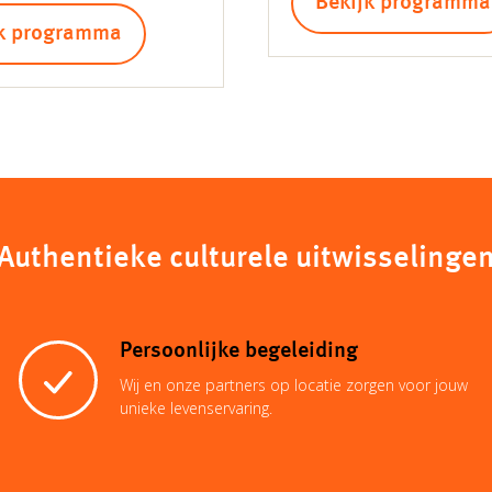
Bekijk programma
jk programma
Authentieke culturele uitwisselinge
Persoonlijke begeleiding
Wij en onze partners op locatie zorgen voor jouw
unieke levenservaring.