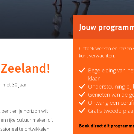
Jouw programma
Ontdek werken en reizen 
kunt verwachten:
-Zeeland!
Begeleiding van het
klaar!
n met 30 jaar
Ondersteuning bij 
Genieten van de ge
Ontvang een certif
Gratis tweede pla
jk bent en je horizon wilt
 en rijke cultuur maken dit
Boek direct dit programm
essioneel te ontwikkelen.