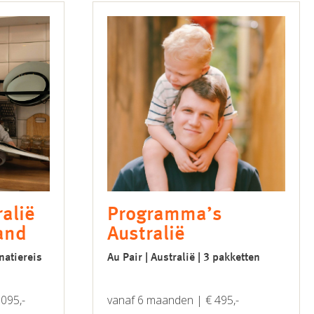
ralië
Programma’s
and
Australië
natiereis
Au Pair | Australië | 3 pakketten
095,-
vanaf 6 maanden | € 495,-