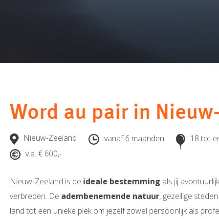
Word au pair in Nieuw
Nieuw-Zeeland
vanaf 6 maanden
18 tot e
v.a. € 600,-
Nieuw-Zeeland is de
ideale bestemming
als jij avontuurli
verbreden. De
adembenemende natuur
, gezellige steden
land tot een unieke plek om jezelf zowel persoonlijk als prof