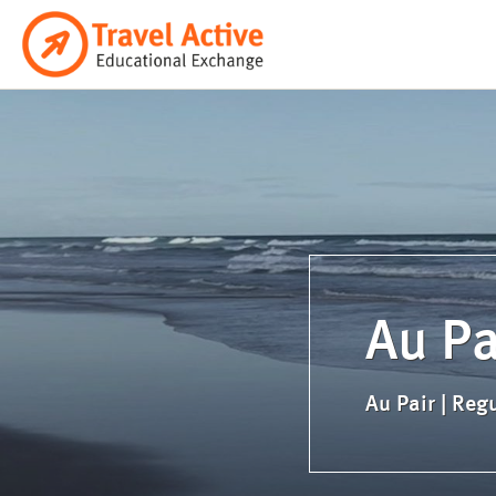
Ga
naar
de
inhoud
Au Pa
Au Pair | Regu