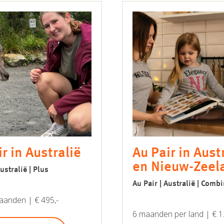
r in Australië
Au Pair in Aust
en Nieuw-Zeel
Australië | Plus
Au Pair | Australië | Combi
aanden | € 495,-
6 maanden per land | € 1.