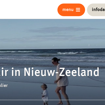
menu
infod
ir in Nieuw-Zeeland
lier