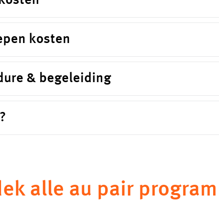
kosten
epen kosten
dure & begeleiding
?
ek alle au pair progra