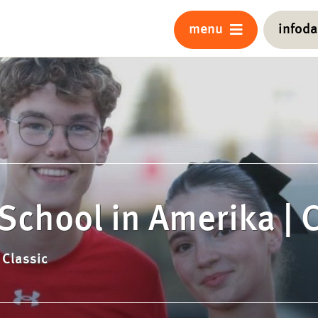
menu
infod
School in Amerika | C
 Classic