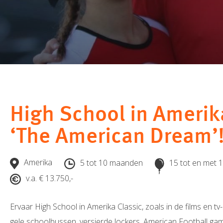
High School in Amerika
‘The American Dream’
Amerika
5 tot 10 maanden
15 tot en met 1
v.a. € 13.750,-
Ervaar High School in Amerika Classic, zoals in de films en tv
gele schoolbussen, versierde lockers, American Football g