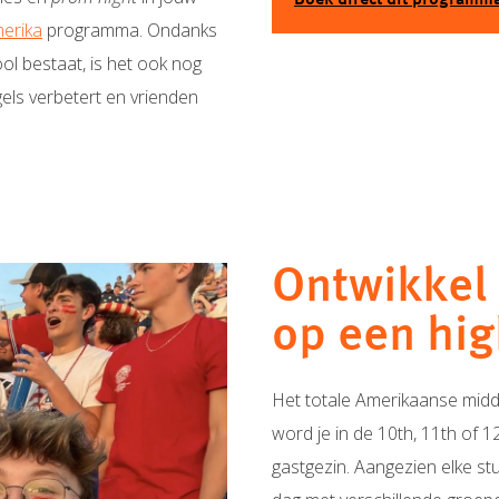
Boek direct dit programm
erika
programm
a.
Ondanks
l bestaat, is het ook nog
els verbetert en vrienden
Ontwikkel 
op een hig
Het totale Amerikaanse midde
word je in de 10th, 11th of 
gastgezin. Aangezien elke stu