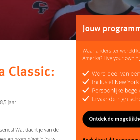
Jouw programma
Waar anders ter wereld ku
Amerika? Live your own h
 Classic:
Word deel van een 
Inclusief New York 
!
Persoonlijke begel
Ervaar de high scho
8,5 jaar
Ontdek de mogelijk
-series! Wat dacht je van de
ames en
prom
night
in jouw