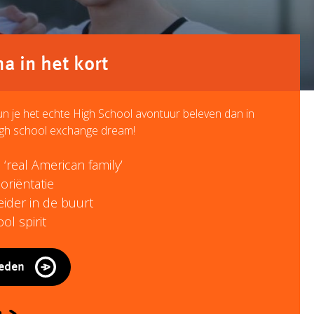
 in het kort
n je het echte High School avontuur beleven dan in
igh school exchange dream!
‘real American family’
oriëntatie
eider in de buurt
ol spirit
heden