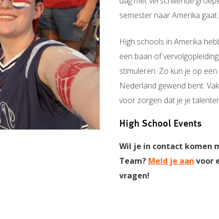
dag met verschillende groepen
semester naar Amerika gaat.
High schools in Amerika heb
een baan of vervolgopleidin
stimuleren. Zo kun je op een
Nederland gewend bent. Vakk
voor zorgen dat je je talent
High School Events
Wil je in contact komen 
Team?
Meld je aan
voor e
vragen!