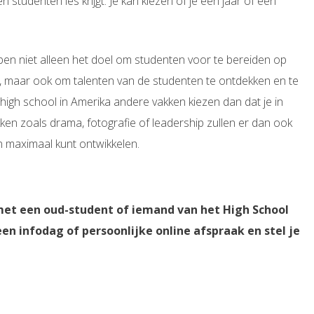
 studenten les krijgt. Je kan kiezen of je een jaar of een
ben niet alleen het doel om studenten voor te bereiden op
g, maar ook om talenten van de studenten te ontdekken en te
 high school in Amerika andere vakken kiezen dan dat je in
en zoals drama, fotografie of leadership zullen er dan ook
en maximaal kunt ontwikkelen.
met een oud-student of iemand van het High School
en infodag of persoonlijke online afspraak en stel je