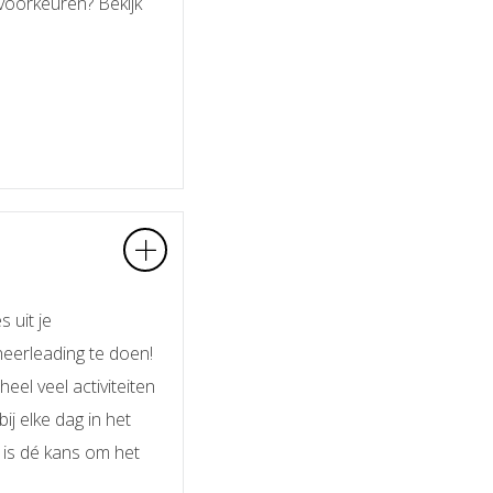
 voorkeuren? Bekijk
 uit je
heerleading
te doen!
el veel activiteiten
ij elke dag in het
t is dé kans om het