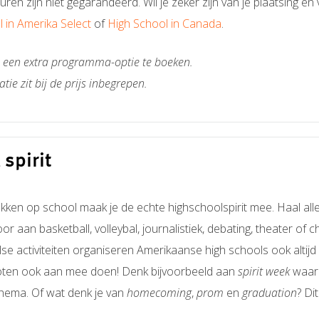
en zijn niet gegarandeerd. Wil je zeker zijn van je plaatsing en
 in Amerika Select
of
High School in Canada
.
s een extra programma-optie te boeken.
ie zit bij de prijs inbegrepen.
spirit
akken op school maak je de echte highschoolspirit mee. Haal alles
oor aan
basketball
, volleybal, journalistiek,
debating
, theater of
c
 activiteiten organiseren Amerikaanse high schools ook altijd he
enoten ook aan mee doen! Denk bijvoorbeeld aan
spirit week
waarb
thema. Of wat denk je van
homecoming
,
prom
en
graduation
? Di