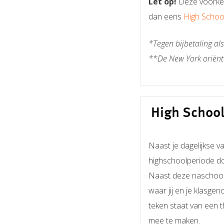
Let op!
Deze voorkeur
dan eens
High School
*Tegen bijbetaling al
**De New York oriëntat
High School 
Naast je dagelijkse v
highschoolperiode d
Naast deze naschoolse
waar jij en je klasg
teken staat van een 
mee te maken.