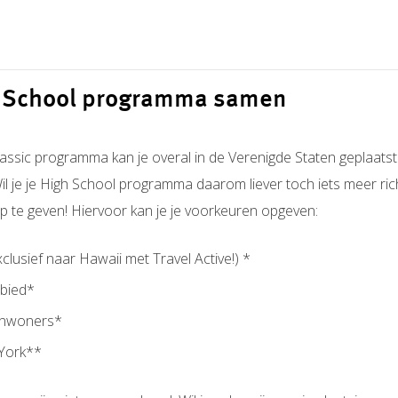
gh School programma samen
lassic programma kan je overal in de Verenigde Staten geplaats
il je je High School programma daarom liever toch iets meer ric
p te geven! Hiervoor kan je je voorkeuren opgeven:
clusief naar Hawaii met Travel Active!) *
ebied*
inwoners*
 York**