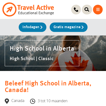
Ga
naar
de
inhoud
Infodagen
Gratis magazine
High School in Alberta
High School | Classic
Beleef High School in Alberta,
Canada!
Canada
3 tot 10 maanden