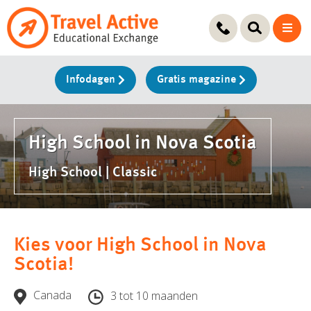
Ga
naar
de
inhoud
Infodagen
Gratis magazine
High School in Nova Scotia
High School | Classic
Kies voor High School in Nova
Scotia!
Canada
3 tot 10 maanden