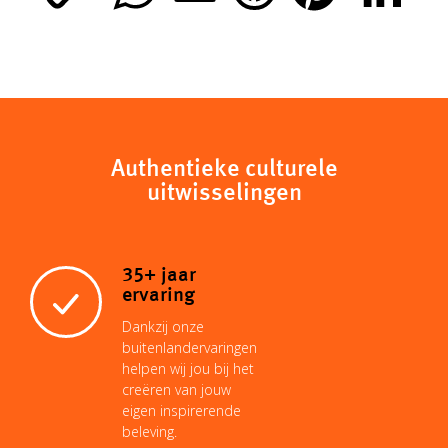
o
h
m
i
i
a
p
a
a
n
n
c
y
t
i
t
k
Authentieke culturele
e
uitwisselingen
L
s
l
e
e
b
35+ jaar
i
A
r
d
o
ervaring
Dankzij onze
n
p
e
I
buitenlandervaringen
o
helpen wij jou bij het
creëren van jouw
k
p
s
n
eigen inspirerende
k
beleving.