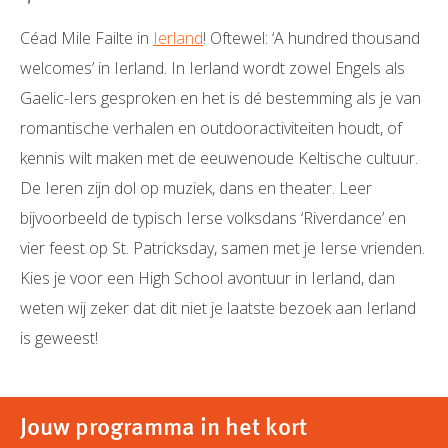
Céad Mile Failte in
Ierland
! Oftewel: ‘A hundred thousand
welcomes’ in Ierland. In Ierland wordt zowel Engels als
Gaelic-Iers gesproken en het is dé bestemming als je van
romantische verhalen en outdooractiviteiten houdt, of
kennis wilt maken met de eeuwenoude Keltische cultuur.
De Ieren zijn dol op muziek, dans en theater. Leer
bijvoorbeeld de typisch Ierse volksdans ‘Riverdance’ en
vier feest op St. Patricksday, samen met je Ierse vrienden.
Kies je voor een High School avontuur in Ierland, dan
weten wij zeker dat dit niet je laatste bezoek aan Ierland
is geweest!
Jouw programma in het kort