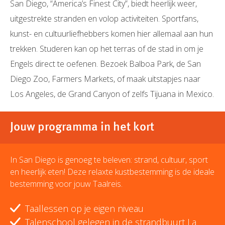
San Diego, “America’s Finest City”, biedt heerlijk weer,
uitgestrekte stranden en volop activiteiten. Sportfans,
kunst- en cultuurliefhebbers komen hier allemaal aan hun
trekken. Studeren kan op het terras of de stad in om je
Engels direct te oefenen. Bezoek Balboa Park, de San
Diego Zoo, Farmers Markets, of maak uitstapjes naar
Los Angeles, de Grand Canyon of zelfs Tijuana in Mexico.
Jouw programma in het kort
In San Diego is genoeg te beleven: strand, cultuur, sport
en heerlijk eten! Deze relaxte kustbestemming is de ideale
bestemming voor jouw Taalreis.
Taallessen op je eigen niveau
Talenschool gelegen in de strandbuurt La