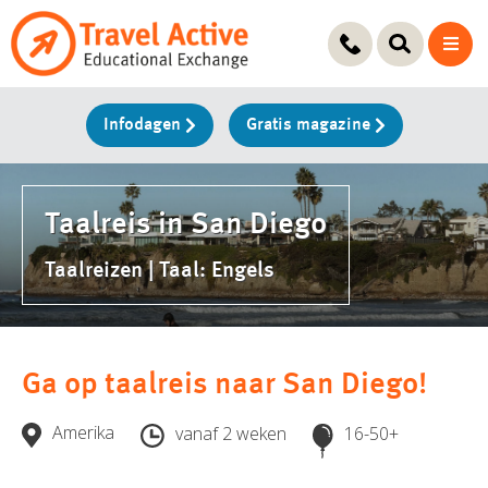
Ga
naar
de
inhoud
Infodagen
Gratis magazine
Taalreis in San Diego
Taalreizen | Taal: Engels
Ga op taalreis naar San Diego!
Amerika
vanaf 2 weken
16-50+