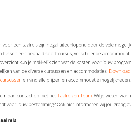
or een taalreis zijn nogal uiteenlopend door de vele mogelijkh
 tussen een bepaald soort cursus, verschillende accommodatie
enoverzicht kun je makkelijk zien wat de kosten voor jouw prog
gelijken van de diverse cursussen en accommodaties.
Download 
e cursussen
en vind alle prijzen en accommodatie mogelijkheden.
Neem dan contact op met het
Taalreizen Team
. Wil je weten wan
indt voor jouw bestemming? Ook hier informeren wij jou graag ov
Taalreis