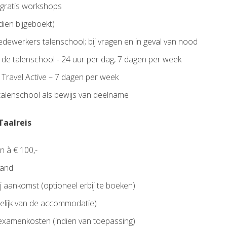
n gratis workshops
ien bijgeboekt)
dewerkers talenschool; bij vragen en in geval van nood
 talenschool - 24 uur per dag, 7 dagen per week
ravel Active – 7 dagen per week
 talenschool als bewijs van deelname
Taalreis
n à € 100,-
land
ij aankomst (optioneel erbij te boeken)
kelijk van de accommodatie)
xamenkosten (indien van toepassing)