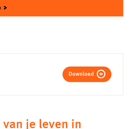
a
Download
 van je leven in