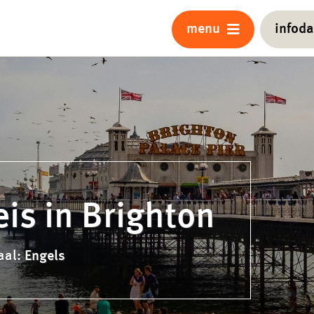
menu
infod
eis in Brighton
aal: Engels