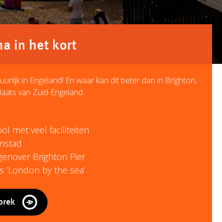
 in het kort
uurlijk in Engeland! En waar kan dit beter dan in Brighton,
laats van Zuid-Engeland.
l met veel faciliteiten
nstad
egenover Brighton Pier
s ’London by the sea’
prek