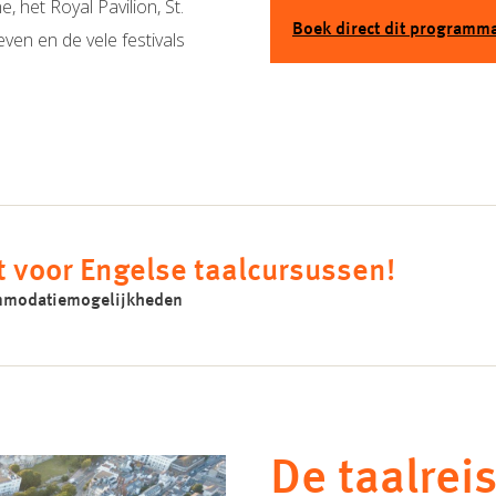
 het Royal Pavilion, St.
Boek direct dit programm
ven en de vele festivals
t voor Engelse taalcursussen!
commodatiemogelijkheden
De taalreis