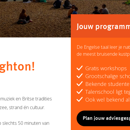
Jouw programma
De Engelse taal leer je nat
de meest bruisende kustp
ighton!
Gratis workshops
Grootschalige schoo
Bekende studente
Talenschool ligt t
muziek en Britse tradities
Ook wel bekend al
ee, strand én cultuur.
Plan jouw adviesges
op slechts 50 minuten van