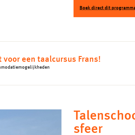
Boek direct dit programm
t voor een taalcursus Frans!
commodatiemogelijkheden
Talenschoo
sfeer