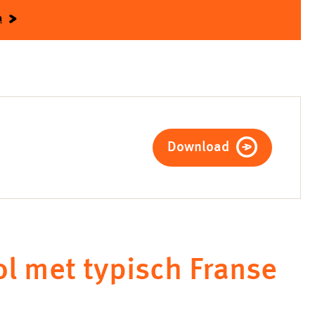
a
Download
l met typisch Franse