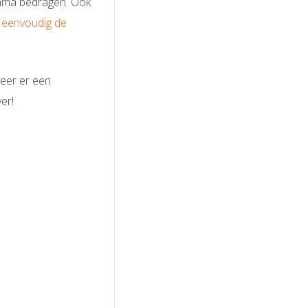
ramma bedragen. Ook
eenvoudig de
neer er een
er!