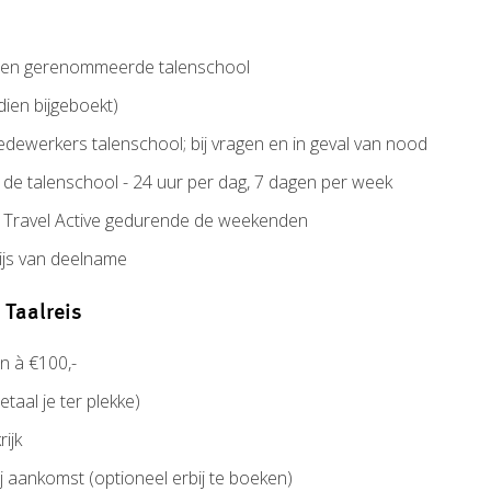
een gerenommeerde talenschool
ien bijgeboekt)
dewerkers talenschool; bij vragen en in geval van nood
 talenschool - 24 uur per dag, 7 dagen per week
ravel Active gedurende de weekenden
wijs van deelname
 Taalreis
n à €100,-
etaal je ter plekke)
ijk
ij aankomst (optioneel erbij te boeken)