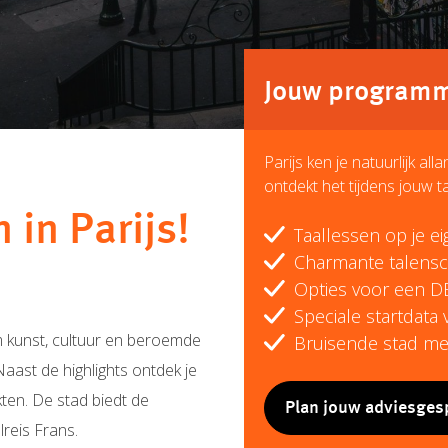
Jouw programma
Parijs ken je natuurlijk al
ontdekt het tijdens jouw ta
 in Parijs!
Taallessen op je e
Charmante talensc
Opties voor een D
Speciale startdata
om kunst, cultuur en beroemde
Bruisende stad met
ast de highlights ontdek je
kten. De stad biedt de
Plan jouw adviesges
lreis Frans.