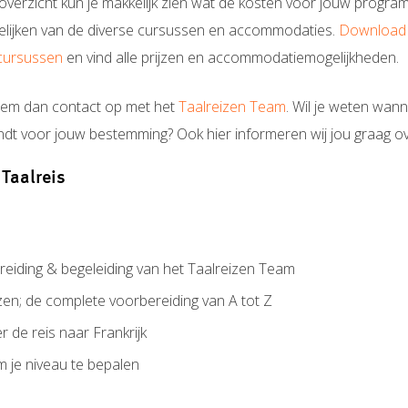
enoverzicht kun je makkelijk zien wat de kosten voor jouw prog
gelijken van de diverse cursussen en accommodaties.
Download 
e cursussen
en vind alle prijzen en accommodatiemogelijkheden.
Neem dan contact op met het
Taalreizen Team
. Wil je weten wan
indt voor jouw bestemming? Ook hier informeren wij jou graag ov
 Taalreis
eiding & begeleiding van het Taalreizen Team
en; de complete voorbereiding van A tot Z
r de reis naar Frankrijk
m je niveau te bepalen