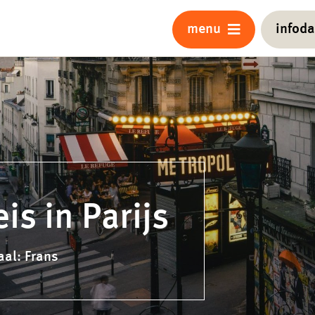
menu
infod
eis in Parijs
aal: Frans