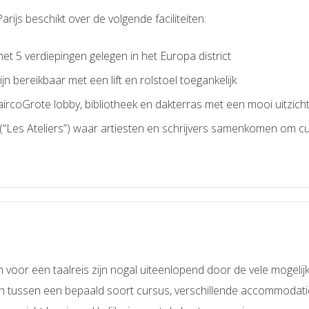
rijs beschikt over de volgende faciliteiten:
t 5 verdiepingen gelegen in het Europa district
ijn bereikbaar met een lift en rolstoel toegankelijk
aircoGrote lobby, bibliotheek en dakterras met een mooi uitzicht
(“Les Ateliers”) waar artiesten en schrijvers samenkomen om c
or een taalreis zijn nogal uiteenlopend door de vele mogelijkh
 tussen een bepaald soort cursus, verschillende accommodatie