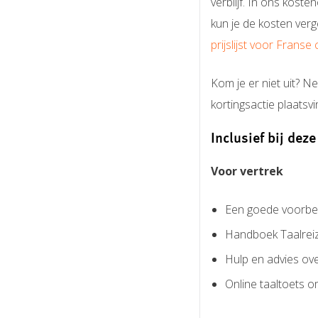
verblijf. In ons kost
kun je de kosten ver
prijslijst voor Frans
Kom je er niet uit? 
kortingsactie plaatsv
Inclusief bij deze
Voor vertrek
Een goede voorber
Handboek Taalreiz
Hulp en advies ove
Online taaltoets o