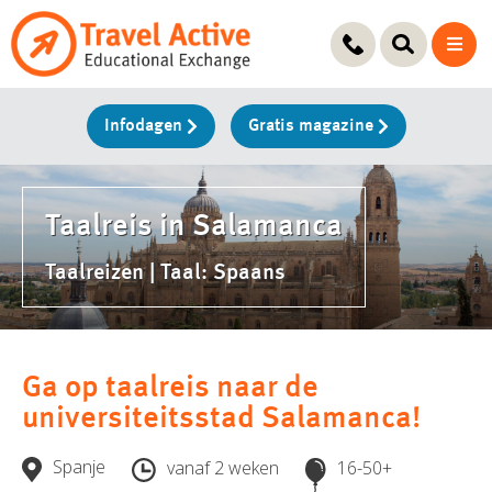
Ga
naar
de
inhoud
Infodagen
Gratis magazine
Taalreis in Salamanca
Taalreizen | Taal: Spaans
Ga op taalreis naar de
universiteitsstad Salamanca!
Spanje
vanaf 2 weken
16-50+