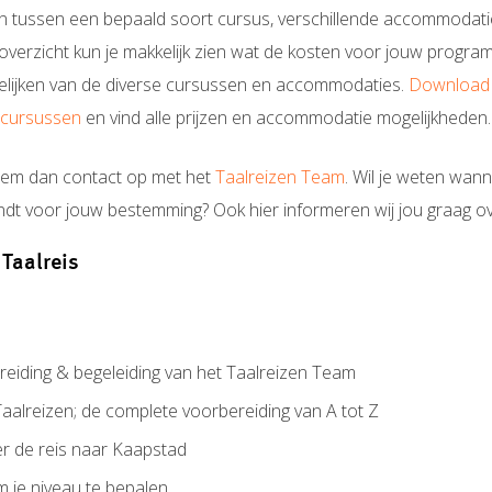
 tussen een bepaald soort cursus, verschillende accommodatie
enoverzicht kun je makkelijk zien wat de kosten voor jouw prog
gelijken van de diverse cursussen en accommodaties.
Download 
e cursussen
en vind alle prijzen en accommodatie mogelijkheden.
Neem dan contact op met het
Taalreizen Team
. Wil je weten wan
indt voor jouw bestemming? Ook hier informeren wij jou graag ov
 Taalreis
eiding & begeleiding van het Taalreizen Team
aalreizen; de complete voorbereiding van A tot Z
er de reis naar Kaapstad
m je niveau te bepalen