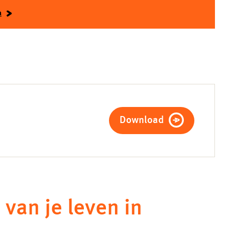
a
Download
 van je leven in