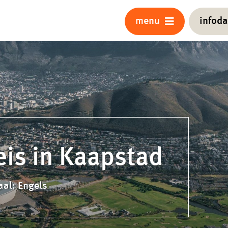
menu
infod
eis in Kaapstad
aal: Engels