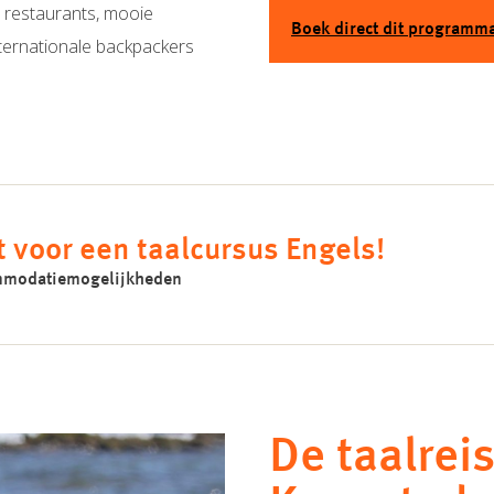
, restaurants, mooie
Boek direct dit programm
internationale backpackers
t voor een taalcursus Engels!
commodatiemogelijkheden
De taalreis