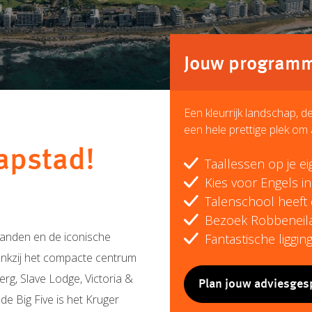
Jouw programma
Een kleurrijk landschap, 
een hele prettige plek om 
apstad!
Taallessen op je e
Kies voor Engels i
Talenschool heeft 
Bezoek Robbeneila
nlanden en de iconische
Fantastische liggin
ankzij het compacte centrum
rg, Slave Lodge, Victoria &
Plan jouw adviesges
de Big Five is het Kruger