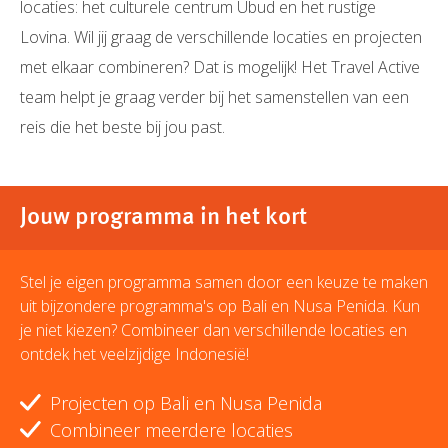
locaties: het culturele centrum Ubud en het rustige
Lovina. Wil jij graag de verschillende locaties en projecten
met elkaar combineren? Dat is mogelijk! Het Travel Active
team helpt je graag verder bij het samenstellen van een
reis die het beste bij jou past.
Jouw programma in het kort
Stel je eigen programma samen door een keuze te maken
uit bijzondere programma's op Bali en Nusa Penida. Kun
je niet kiezen? Combineer dan verschillende locaties en
ontdek het veelzijdige Indonesië!
Projecten op Bali en Nusa Penida
Combineer meerdere locaties