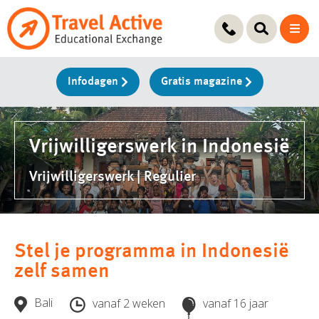
Ga
naar
de
inhoud
Infodagen
Gratis magazine
Vrijwilligerswerk in Indonesië
Vrijwilligerswerk | Regulier
Stel je programma in Indonesië
zelf samen
Bali
vanaf 2 weken
vanaf 16 jaar