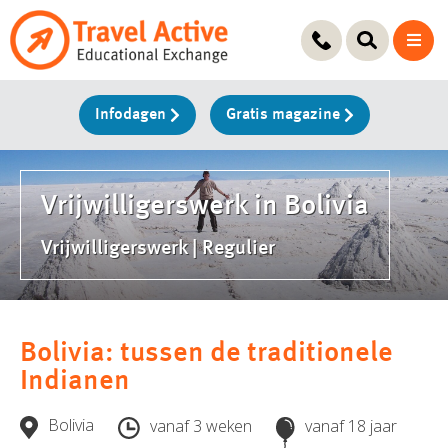
Ga
naar
de
inhoud
Infodagen
Gratis magazine
Vrijwilligerswerk in Bolivia
Vrijwilligerswerk | Regulier
Bolivia: tussen de traditionele
Indianen
Bolivia
vanaf 3 weken
vanaf 18 jaar