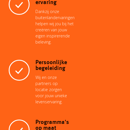
i
A
r
d
o
ervaring
Dankzij onze
n
p
e
I
buitenlandervaringen
o
helpen wij jou bij het
creëren van jouw
k
p
s
n
eigen inspirerende
k
beleving.
t
Persoonlijke
begeleiding
Wij en onze
partners op
locatie zorgen
voor jouw unieke
levenservaring.
Programma's
op maat