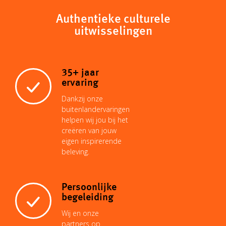
y
t
i
t
k
Authentieke culturele
e
uitwisselingen
L
s
l
e
e
b
35+ jaar
i
A
r
d
o
ervaring
Dankzij onze
n
p
e
I
buitenlandervaringen
o
helpen wij jou bij het
creëren van jouw
k
p
s
n
eigen inspirerende
k
beleving.
t
Persoonlijke
begeleiding
Wij en onze
partners op