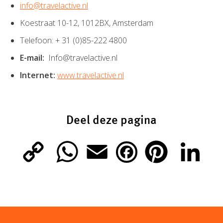
info@travelactive.nl
Koestraat 10-12, 1012BX, Amsterdam
Telefoon: + 31 (0)85-222 4800
E-mail:
Info@travelactive.nl
Internet:
www.travelactive.nl
Deel deze pagina
C
W
E
P
L
F
o
h
m
i
i
a
p
a
a
n
n
c