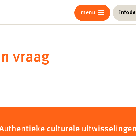
menu
infod
en vraag
Authentieke culturele uitwisselinge