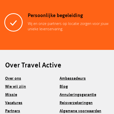
Persoonlijke begeleiding
Wij en onze partners op locatie zorgen voor jouw
unieke levenservaring.
Over Travel Active
Over ons
Ambassadeurs
Wie wij zijn
Blog
Missie
Annuleringsgarantie
Vacatures
Reisverzekeringen
Partners
Algemene voorwaarden