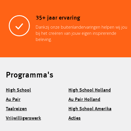
35+ jaar ervaring
Dankzij onze buitenlandervaringen helpen wij jou
bij het creëren van jouw eigen inspirerende
beleving.
Programma's
High School
High School Holland
Au Pair
Au Pair Holland
Taalreizen
High School Amerika
Vrijwilligerswerk
Acties