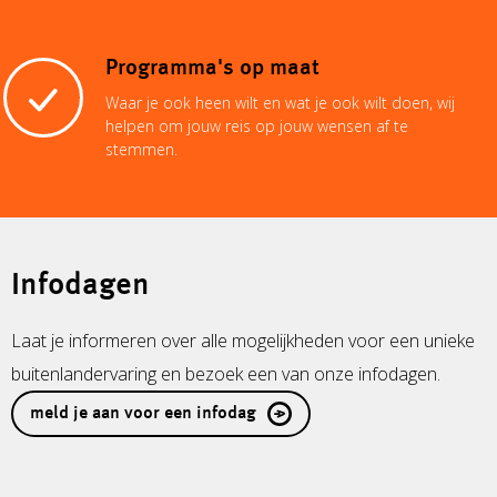
Programma's op maat
Waar je ook heen wilt en wat je ook wilt doen, wij
helpen om jouw reis op jouw wensen af te
stemmen.
Infodagen
Laat je informeren over alle mogelijkheden voor een unieke
buitenlandervaring en bezoek een van onze infodagen.
meld je aan voor een infodag