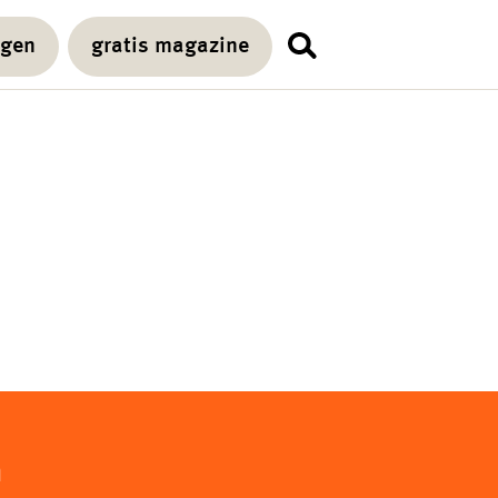
agen
gratis magazine
n