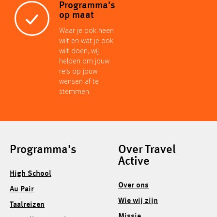
Programma's
op maat
Waar je ook heen
wilt en wat je ook
wilt doen, wij
helpen om jouw
reis op jouw
wensen af te
stemmen.
Programma's
Over Travel
Active
High School
Over ons
Au Pair
Wie wij zijn
Taalreizen
Missie