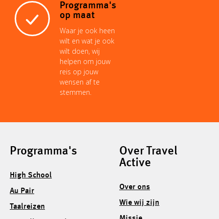
Programma's
op maat
Waar je ook heen
wilt en wat je ook
wilt doen, wij
helpen om jouw
reis op jouw
wensen af te
stemmen.
Programma's
Over Travel
Active
High School
Over ons
Au Pair
Wie wij zijn
Taalreizen
Missie